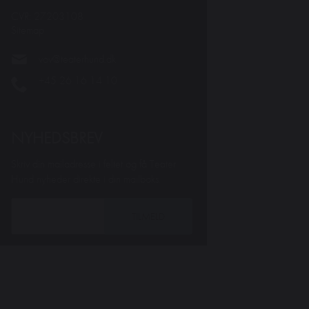
CVR: 27203108
Sitemap
vov@teaterhund.dk
+45 26 16 14 10
NYHEDSBREV
Skriv din mailadresse i feltet og få Teater
Hund nyheder direkte i din mailboks.