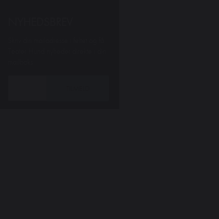
NYHEDSBREV
Skriv din mailadresse i feltet og få
Teater Hund nyheder direkte i din
mailboks.