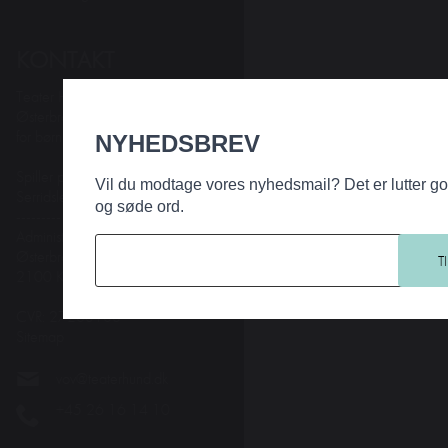
KONTAKT
Teater Hund & Co.
Østerbros bydelsteater
for børn og familier
NYHEDSBREV
Spiller på KRUDTTØNDEN
Vil du modtage vores nyhedsmail? Det er lutter g
Serridslevvej 2, 2100 Kbh. Ø
og søde ord.
---------
Administration:
Østerbrogade 95
2100 Kbh. Ø
CVR: 27203108
Sitemap
vov@teaterhund.dk
+45 26 16 14 10