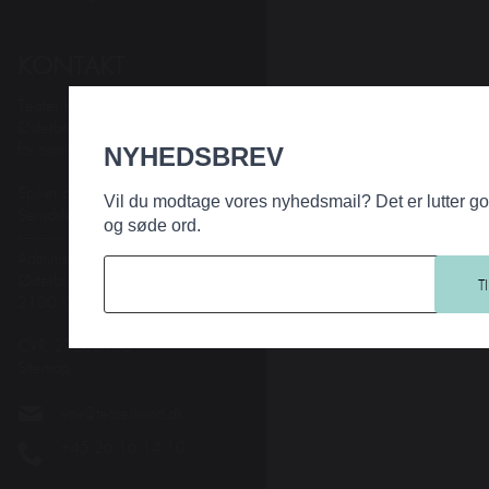
KONTAKT
Teater Hund & Co.
Østerbros bydelsteater
for børn og familier
NYHEDSBREV
Spiller på KRUDTTØNDEN
Vil du modtage vores nyhedsmail? Det er lutter g
Serridslevvej 2, 2100 Kbh. Ø
og søde ord.
---------
Administration:
Østerbrogade 95
2100 Kbh. Ø
CVR: 27203108
Sitemap
vov@teaterhund.dk
+45 26 16 14 10