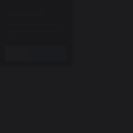
NYHEDSBREV
Skriv din mailadresse i feltet og få
Teater Hund nyheder direkte i din
mailboks.