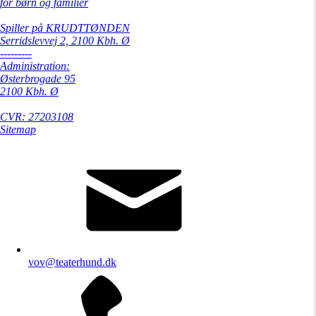
for børn og familier
Spiller på KRUDTTØNDEN
Serridslevvej 2, 2100 Kbh. Ø
---------
Administration:
Østerbrogade 95
2100 Kbh. Ø
CVR: 27203108
Sitemap
vov@teaterhund.dk