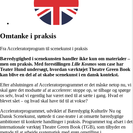
Omtanke i praksis
Fra Acceleratorprogram til scenekunst i praksis
Bæredygtighed i scenekunsten handler ikke kun om materialer –
men om praksis. Med forestillingen
Lille Kosmos
som case har
Teater Hund undersøgt, hvordan værktøjet Theatre Green Book
kan blive en del af at skabe scenekunst i en dansk kontekst.
Efter afslutningen af Acceleratorprogrammet er det måske netop nu, vi
skal gøre det modsatte af at accelerere: stoppe op, se tilbage og spørge
os selv, hvad vi egentlig har været med til at sætte i gang. Hvad er
blevet sået – og hvad skal have tid til at vokse?
Acceleratorprogrammet, udviklet af Bæredygtig Kulturliv Nu og
Dansk Scenekunst, støttede ti case-teatre i at omsætte bæredygtige
ambitioner til konkrete handlinger i praksis. Programmet tog afsæt i det
internationale værktøj Theatre Green Book (TGB), som tilbyder en
metode til at arbejde systematisk med grøn omstilling i