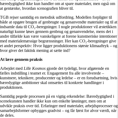
bæredygtighed ikke kun handler om at spare materialer, men også om
at gentænke, hvordan scenografien bliver til.
TGB rejser samtidig en metodisk udfordring. Modellen forpligter til
både at opgøre brugen af genbrugte og genanvendte materialer og til at
indsamle data til CO₂-beregninger. I nogle produktioner vil æstetikken
naturligt kunne løses gennem genbrug og genanvendelse, mens det i
andre tilfælde kan være vanskeligere at forene kunstneriske intentioner
med materialemæssige begrænsninger. Her kan CO₂-beregninger give
et andet perspektiv: Hvor ligger produktionens største klimaaftryk – og
hvor giver det faktisk mening at sætte ind?
At lære gennem praksis
Arbejdet med
Lille Kosmos
gjorde det tydeligt, hvor afgørende en
fælles indstilling i teamet er. Engagement fra alle involverede –
kunstnere, teknikere, producenter og ledelse – er en forudsætning, hvis
bæredygtige ambitioner skal omsættes til konkrete handlinger i
produktionen.
Samtidig pegede processen på en vigtig erkendelse: Bæredygtighed i
scenekunsten handler ikke kun om enkelte løsninger, men om at
udvikle praksis over tid. Erfaringer med materialer, arbejdsprocesser og
samarbejdsformer opbygges gradvist – og får først for alvor værdi, når
de deles.