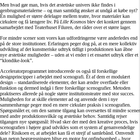
Men hvad gør man, hvis det æstetiske univers ikke findes i
genbrugsmaterialerne – og man samtidig ønsker at undgå at købe nyt?
Én mulighed er større delelagre mellem teatre, hvor materialer kan
cirkulere og få længere liv. På
Lille Kosmos
blev det konkret gennem
samarbejdet med Teaterhuset Filuren, der råder over et større lager.
For mindre scener som vores kan udfordringerne være anderledes end
på de store institutioner. Erfaringen peger dog på, at en mere kollektiv
udvikling af det kunstneriske udtryk tidligt i produktionen kan åbne
nye æstetiske muligheder – uden at vi ender i et ensartet udtryk eller et
“klondike-look”.
Acceleratorprogrammet introducerede os også til forskellige
designprincipper i arbejdet med scenografi. Ét af dem er modulært
design – standardiserede elementer, der kan ændre overflade eller
funktion og dermed indgå i flere forskellige scenografier. Metoden
praktiseres allerede på nogle større institutionsteatre med stor succes.
Muligheden for at skille elementer ad og anvende dem i nye
sammenhænge peger mod en mere cirkulær praksis i scenografien.
Spørgsmålet er, om den samme tilgang kan oversættes til mindre scener
med andre produktionsvilkår og æstetiske behov. Samtidig rejser
tilgangen nye spørgsmål: Hvad sker der med den kreative proces, hvis
scenografien i højere grad udvikles som et system af genanvendelige
dele? Risikoen er, at arbejdet kan få et strejf af samlebånd. Omvendt
kan netop begrænsningen blive en motor for opfindsomhed – hvor