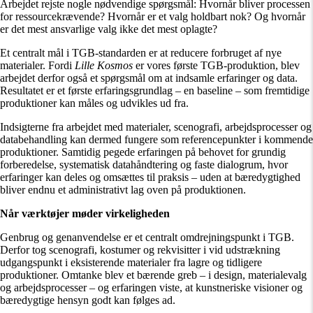
Arbejdet rejste nogle nødvendige spørgsmål: Hvornår bliver processen
for ressourcekrævende? Hvornår er et valg holdbart nok? Og hvornår
er det mest ansvarlige valg ikke det mest oplagte?
Et centralt mål i TGB-standarden er at reducere forbruget af nye
materialer. Fordi
Lille Kosmos
er vores første TGB-produktion, blev
arbejdet derfor også et spørgsmål om at indsamle erfaringer og data.
Resultatet er et første erfaringsgrundlag – en baseline – som fremtidige
produktioner kan måles og udvikles ud fra.
Indsigterne fra arbejdet med materialer, scenografi, arbejdsprocesser og
databehandling kan dermed fungere som referencepunkter i kommende
produktioner. Samtidig pegede erfaringen på behovet for grundig
forberedelse, systematisk datahåndtering og faste dialogrum, hvor
erfaringer kan deles og omsættes til praksis – uden at bæredygtighed
bliver endnu et administrativt lag oven på produktionen.
Når værktøjer møder virkeligheden
Genbrug og genanvendelse er et centralt omdrejningspunkt i TGB.
Derfor tog scenografi, kostumer og rekvisitter i vid udstrækning
udgangspunkt i eksisterende materialer fra lagre og tidligere
produktioner. Omtanke blev et bærende greb – i design, materialevalg
og arbejdsprocesser – og erfaringen viste, at kunstneriske visioner og
bæredygtige hensyn godt kan følges ad.