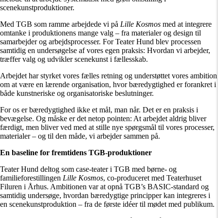
scenekunstproduktioner.
Med TGB som ramme arbejdede vi på
Lille Kosmos
med at integrere
omtanke i produktionens mange valg – fra materialer og design til
samarbejder og arbejdsprocesser. For Teater Hund blev processen
samtidig en undersøgelse af vores egen praksis: Hvordan vi arbejder,
træffer valg og udvikler scenekunst i fællesskab.
Arbejdet har styrket vores fælles retning og understøttet vores ambition
om at være en lærende organisation, hvor bæredygtighed er forankret i
både kunstneriske og organisatoriske beslutninger.
For os er bæredygtighed ikke et mål, man når. Det er en praksis i
bevægelse. Og måske er det netop pointen: At arbejdet aldrig bliver
færdigt, men bliver ved med at stille nye spørgsmål til vores processer,
materialer – og til den måde, vi arbejder sammen på.
En baseline for fremtidens TGB-produktioner
Teater Hund deltog som case-teater i TGB med børne- og
familieforestillingen
Lille Kosmos
, co-produceret med Teaterhuset
Filuren i Århus. Ambitionen var at opnå TGB’s BASIC-standard og
samtidig undersøge, hvordan bæredygtige principper kan integreres i
en scenekunstproduktion – fra de første idéer til mødet med publikum.