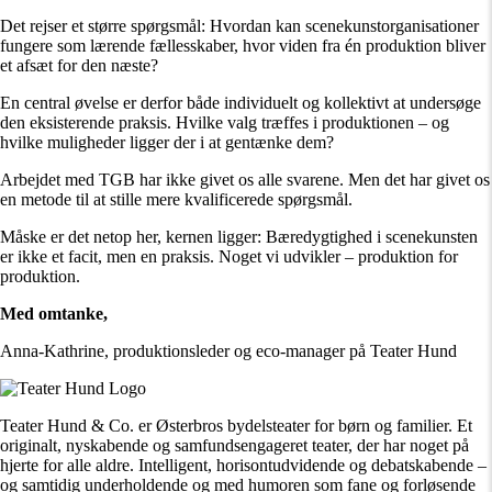
Det rejser et større spørgsmål: Hvordan kan scenekunstorganisationer
fungere som lærende fællesskaber, hvor viden fra én produktion bliver
et afsæt for den næste?
En central øvelse er derfor både individuelt og kollektivt at undersøge
den eksisterende praksis. Hvilke valg træffes i produktionen – og
hvilke muligheder ligger der i at gentænke dem?
Arbejdet med TGB har ikke givet os alle svarene. Men det har givet os
en metode til at stille mere kvalificerede spørgsmål.
Måske er det netop her, kernen ligger: Bæredygtighed i scenekunsten
er ikke et facit, men en praksis. Noget vi udvikler – produktion for
produktion.
Med omtanke,
Anna-Kathrine, produktionsleder og eco-manager på Teater Hund
Teater Hund & Co. er Østerbros bydelsteater for børn og familier. Et
originalt, nyskabende og samfundsengageret teater, der har noget på
hjerte for alle aldre. Intelligent, horisontudvidende og debatskabende –
og samtidig underholdende og med humoren som fane og forløsende