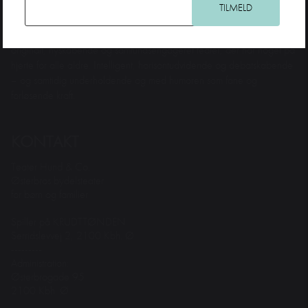
Teater Hund & Co. er Østerbros bydelsteater for børn og familier. Et
originalt, nyskabende og samfundsengageret teater, der har noget på
hjerte for alle aldre. Intelligent, horisontudvidende og debatskabende
– og samtidig underholdende og med humoren som fane og
forløsende kraft.
KONTAKT
Teater Hund & Co.
Østerbros bydelsteater
for børn og familier
Spiller på KRUDTTØNDEN
Serridslevvej 2, 2100 Kbh. Ø
---------
Administration:
Østerbrogade 95
2100 Kbh. Ø