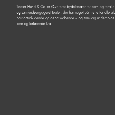
Teater Hund & Co. er Østerbros bydelsteater for børn og familier
og samfundsengageret teater, der har noget på hjerte for alle aldr
horisontudvidende og debatskabende – og samtidig underhol
fane og forløsende kraft.