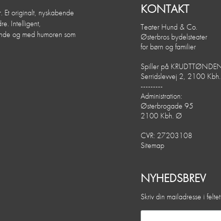
KONTAKT
. Et originalt, nyskabende
e. Intelligent,
Teater Hund & Co.
dende og med humoren som
Østerbros bydelsteater
for børn og familier
Spiller på KRUDTTØNDE
Serridslevvej 2, 2100 Kbh
---------
Administration:
Østerbrogade 95
2100 Kbh. Ø
CVR: 27203108
Sitemap
NYHEDSBREV
Skriv din mailadresse i felt