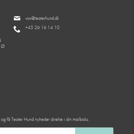
vov@teaterhund.dk
+45 26 16 14 10
N
. Ø
et og få Teater Hund nyheder direkte i din mailboks.