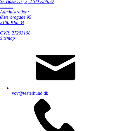
Serridslevvej 2, 2100 Kbh. Ø
---------
Administration:
Østerbrogade 95
2100 Kbh. Ø
CVR: 27203108
Sitemap
vov@teaterhund.dk