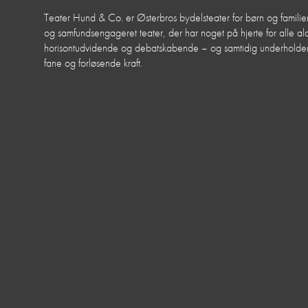
Teater Hund & Co. er Østerbros bydelsteater for børn og familier
og samfundsengageret teater, der har noget på hjerte for alle aldr
horisontudvidende og debatskabende – og samtidig underhol
fane og forløsende kraft.