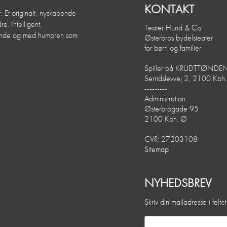
KONTAKT
. Et originalt, nyskabende
e. Intelligent,
Teater Hund & Co.
dende og med humoren som
Østerbros bydelsteater
for børn og familier
Spiller på KRUDTTØNDE
Serridslevvej 2, 2100 Kbh
---------
Administration:
Østerbrogade 95
2100 Kbh. Ø
CVR: 27203108
Sitemap
NYHEDSBREV
Skriv din mailadresse i felt