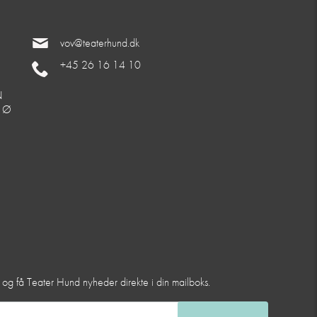
vov@teaterhund.dk
+45 26 16 14 10
N
. Ø
et og få Teater Hund nyheder direkte i din mailboks.