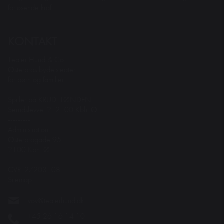
forløsende kraft.
KONTAKT
Teater Hund & Co.
Østerbros bydelsteater
for børn og familier
Spiller på KRUDTTØNDEN
Serridslevvej 2, 2100 Kbh. Ø
---------
Administration:
Østerbrogade 95
2100 Kbh. Ø
CVR: 27203108
Sitemap
vov@teaterhund.dk
+45 26 16 14 10