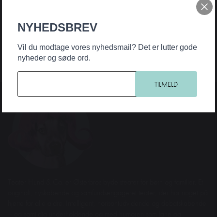
NYHEDSBREV
Vil du modtage vores nyhedsmail? Det er lutter gode
nyheder og søde ord.
Teater Hund & Co. er Østerbros bydelsteater for børn og familier. Et
originalt, nyskabende og samfundsengageret teater, der har noget på
hjerte for alle aldre. Intelligent, horisontudvidende og debatskabende
– og samtidig underholdende og med humoren som fane og