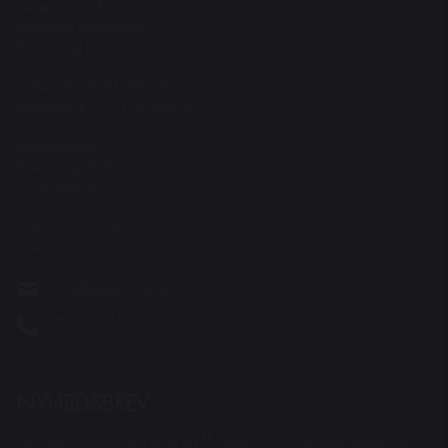
Teater Hund & Co.
Østerbros bydelsteater
for børn og familier
Spiller på KRUDTTØNDEN
Serridslevvej 2, 2100 Kbh. Ø
---------
Administration:
Østerbrogade 95
2100 Kbh. Ø
CVR: 27203108
Sitemap
vov@teaterhund.dk
+45 26 16 14 10
NYHEDSBREV
Skriv din mailadresse i feltet og få Teater Hund nyheder direkte i din