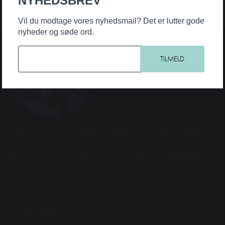
NYHEDSBREV
Vil du modtage vores nyhedsmail? Det er lutter gode
nyheder og søde ord.
Teater Hund & Co. er Østerbros bydelsteater for børn og familier. Et
originalt, nyskabende og samfundsengageret teater, der har noget på
hjerte for alle aldre. Intelligent, horisontudvidende og debatskabende
– og samtidig underholdende og med humoren som fane og
forløsende kraft.
KONTAKT