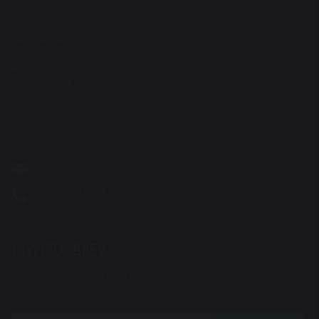
Spiller på KRUDTTØNDEN
Serridslevvej 2, 2100 Kbh. Ø
---------
Administration:
Østerbrogade 95
2100 Kbh. Ø
CVR: 27203108
Sitemap
vov@teaterhund.dk
+45 26 16 14 10
NYHEDSBREV
Skriv din mailadresse i feltet og få Teater Hund nyheder direkte i din
mailboks.