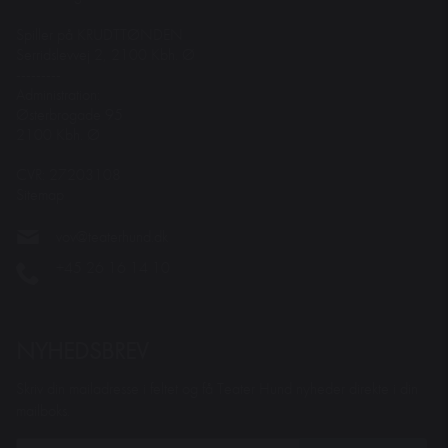
Spiller på KRUDTTØNDEN
Serridslevvej 2, 2100 Kbh. Ø
---------
Administration:
Østerbrogade 95
2100 Kbh. Ø
CVR: 27203108
Sitemap
vov@teaterhund.dk
+45 26 16 14 10
NYHEDSBREV
Skriv din mailadresse i feltet og få Teater Hund nyheder direkte i din
mailboks.