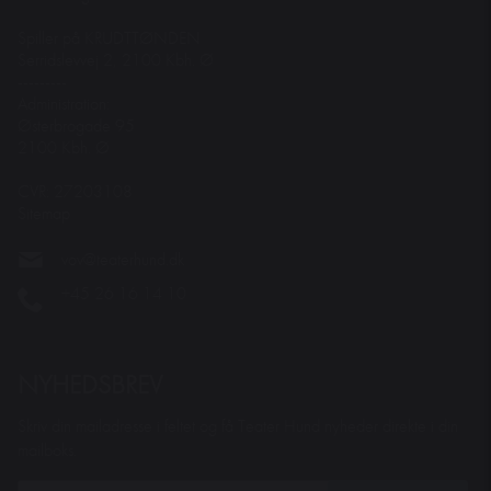
Spiller på KRUDTTØNDEN
Serridslevvej 2, 2100 Kbh. Ø
---------
Administration:
Østerbrogade 95
2100 Kbh. Ø
CVR: 27203108
Sitemap
vov@teaterhund.dk
+45 26 16 14 10
NYHEDSBREV
Skriv din mailadresse i feltet og få Teater Hund nyheder direkte i din
mailboks.