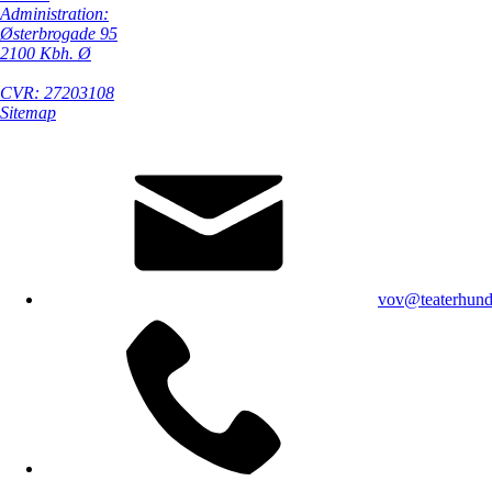
Administration:
Østerbrogade 95
2100 Kbh. Ø
CVR: 27203108
Sitemap
vov@teaterhund