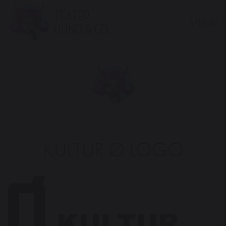
MENU
Teater
Hund
&
Co.
KULTUR Ø LOGO