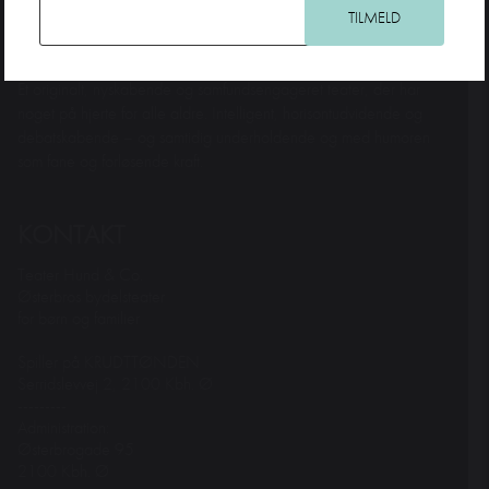
Teater Hund & Co. er Østerbros bydelsteater for børn og familier.
Et originalt, nyskabende og samfundsengageret teater, der har
noget på hjerte for alle aldre. Intelligent, horisontudvidende og
debatskabende – og samtidig underholdende og med humoren
som fane og forløsende kraft.
KONTAKT
Teater Hund & Co.
Østerbros bydelsteater
for børn og familier
Spiller på KRUDTTØNDEN
Serridslevvej 2, 2100 Kbh. Ø
---------
Administration:
Østerbrogade 95
2100 Kbh. Ø