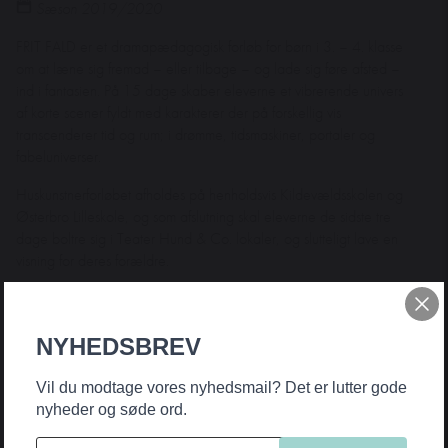
Sæson 2019/2020
FRIT FALD er et dramapædagogisk forløb for børn i 3. – 4. klasse
om at læne sig fremad – eller tilbage – og lade sig føre afsted –
ind i fantasien. På 15 dage skaber eleverne et vibrerende univers
af korte scener fyldt med karakterer der på forskellig vis
transcenderer tid og rum; i drømme, tidsmaskiner, portaler og
fabeluniverser.
Huskunstnerforløbet afholdes på henholdsvis Kildevældsskolen og
Østerbro Lilleskole, og som afslutning skal eleverne de sidste tre
dage boltre sig i Teater Hund & Co. lokaler, og slutteligt lave en
visning for deres forældre.
FRIT FALD bliver realiseret med støttet fra
NYHEDSBREV
Vil du modtage vores nyhedsmail? Det er lutter gode
nyheder og søde ord.