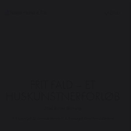
MENU
Teater
Hund
&
Co.
FRIT FALD – ET
HUSKUNSTNERFORLØB
Med Birthe Blåbjerg
3. klasser på Kildevældsskolen // 4. klasse på Østerbro Lilleskole