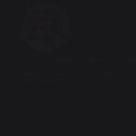
Teater Hund & Co. er Østerbros bydelsteater for børn og familier
og samfundsengageret teater, der har noget på hjerte for alle aldr
horisontudvidende og debatskabende – og samtidig underhol
fane og forløsende kraft.