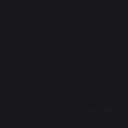
KONTAKT
Teater Hund & Co.
Østerbros bydelsteater
for børn og familier
Spiller på KRUDTTØNDE
Serridslevvej 2, 2100 Kbh
. Et originalt, nyskabende
---------
Administration:
e. Intelligent,
Østerbrogade 95
dende og med humoren som
2100 Kbh. Ø
CVR: 27203108
Sitemap
NYHEDSBREV
Skriv din mailadresse i felt