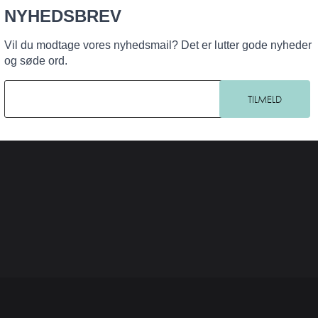
NYHEDSBREV
Vil du modtage vores nyhedsmail? Det er lutter gode nyheder
og søde ord.