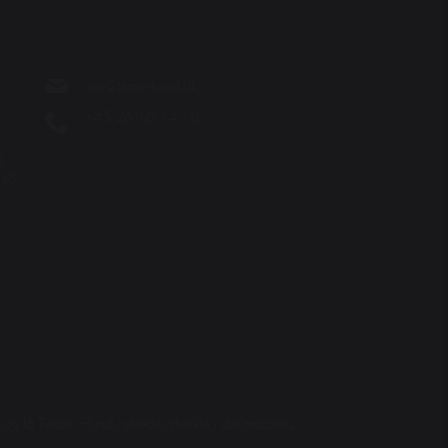
vov@teaterhund.dk
+45 26 16 14 10
N
. Ø
et og få Teater Hund nyheder direkte i din mailboks.