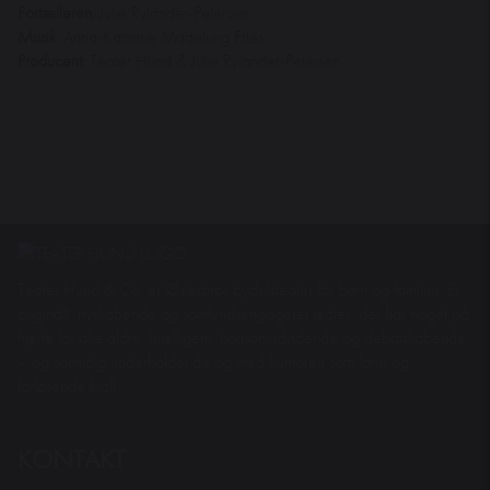
Fortælleren
: Julie Rylander-Petersen
Musik
: Anna-Kathrine Madelung Fries
Producent
: Teater Hund & Julie Rylander-Petersen
Teater Hund & Co. er Østerbros bydelsteater for børn og familier. Et
originalt, nyskabende og samfundsengageret teater, der har noget på
hjerte for alle aldre. Intelligent, horisontudvidende og debatskabende
– og samtidig underholdende og med humoren som fane og
forløsende kraft.
KONTAKT