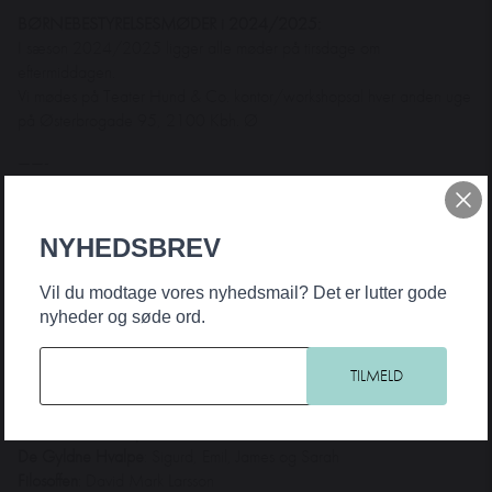
BØRNEBESTYRELSESMØDER i 2024/2025:
I sæson 2024/2025 ligger alle møder på tirsdage om
eftermiddagen.
Vi mødes på Teater Hund & Co. kontor/workshopsal hver anden uge
på Østerbrogade 95, 2100 Kbh. Ø
——-
I julen 2020 udviklede De Gyldne Hvalpe en adventskalender
sammen med teatrets tilknyttede filosof, hvor de filosoferer over
NYHEDSBREV
forskellige temaer. Lyt til alle fire podcast lige her:
PODCAST ADVENTSKALENDEREN:
Vil du modtage vores nyhedsmail? Det er lutter gode
1. advent
DE GYLDNE HVALPE & EN GAVE TIL MOR
nyheder og søde ord.
2. advent
DE GYLDNE HVALPE & HVAD ER HUMOR?
3. advent
DE GYLDNE HVALPE & HVAD ER MOD?
4. advent
DE GYLDNE HVALPE & HVAD ER FÆLLESSKAB?
MEDVIRKENDE i podcasten:
De Gyldne Hvalpe
: Sigurd,
Emil, James og Sarah
Filosoffen
: David Mark Larsson