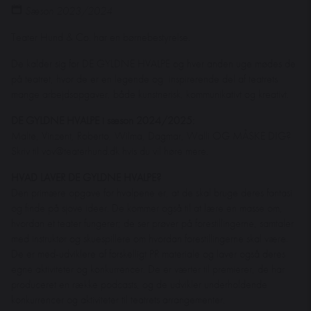
Sæson 2023/2024
Teater Hund & Co. har en børnebestyrelse.
De kalder sig for DE GYLDNE HVALPE og hver anden uge mødes de
på teatret, hvor de er en legende og inspirerende del af teatrets
mange arbejdsopgaver, både kunstnerisk, kommunikativt og kreativt.
DE GYLDNE HVALPE i sæson 2024/2025:
Malte, Vinzent, Roberto, Wilma, Dagmar, Walli OG MÅSKE DIG?
Skriv til vov@teaterhund.dk hvis du vil høre mere.
HVAD LAVER DE GYLDNE HVALPE?
Den primære opgave for hvalpene er, at de skal bruge deres fantasi
og finde på sjove ideer. De kommer også til at lære en masse om,
hvordan et teater fungerer; de ser prøver på forestillingerne, samtaler
med instruktør og skuespillere om hvordan forestillingerne skal være.
De er med-udviklere af forskelligt PR materiale og laver også deres
egne aktiviteter og konkurrencer. De er værter til premierer, de har
produceret en række podcasts, og de udvikler underholdende
konkurrencer og aktiviteter til teatrets arrangementer.