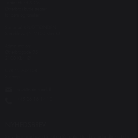
Teater Hund & Co.
Østerbros bydelsteater
for børn og familier
Spiller på KRUDTTØNDEN
Serridslevvej 2, 2100 Kbh. Ø
---------
Administration:
Østerbrogade 95
2100 Kbh. Ø
CVR: 27203108
Sitemap
vov@teaterhund.dk
+45 26 16 14 10
NYHEDSBREV
Skriv din mailadresse i feltet og få Teater Hund nyheder direkte i din