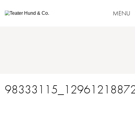
MENU
Teater
Hund
&
Co.
98333115_1296121887