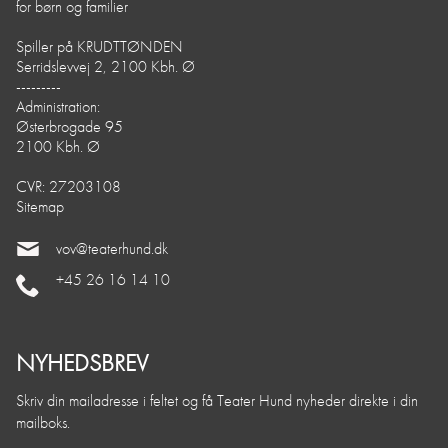
for børn og familier
Spiller på KRUDTTØNDEN
Serridslevvej 2, 2100 Kbh. Ø
---------
Administration:
Østerbrogade 95
2100 Kbh. Ø
CVR: 27203108
Sitemap
vov@teaterhund.dk
+45 26 16 14 10
NYHEDSBREV
Skriv din mailadresse i feltet og få Teater Hund nyheder direkte i din
mailboks.