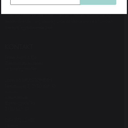
Teater Hund & Co. er Østerbros bydelsteater for børn og familier.
Et originalt, nyskabende og samfundsengageret teater, der har
noget på hjerte for alle aldre. Intelligent, horisontudvidende og
debatskabende – og samtidig underholdende og med humoren
som fane og forløsende kraft.
KONTAKT
Teater Hund & Co.
Østerbros bydelsteater
for børn og familier
Spiller på KRUDTTØNDEN
Serridslevvej 2, 2100 Kbh. Ø
---------
Administration:
Østerbrogade 95
2100 Kbh. Ø
CVR: 27203108
Sitemap