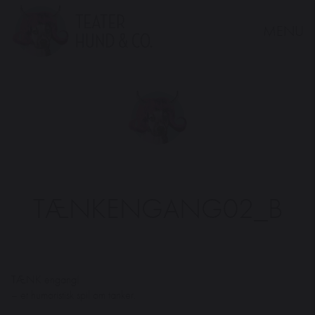
MENU
Teater
Hund
&
Co.
TÆNKENGANG02_B
TÆNK engang!
– et humoristisk spil om tanker.