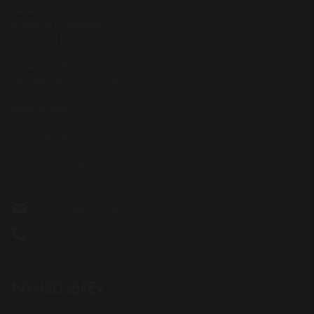
Teater Hund & Co.
Østerbros bydelsteater
for børn og familier
Spiller på KRUDTTØNDEN
Serridslevvej 2, 2100 Kbh. Ø
---------
Administration:
Østerbrogade 95
2100 Kbh. Ø
CVR: 27203108
Sitemap
vov@teaterhund.dk
+45 26 16 14 10
NYHEDSBREV