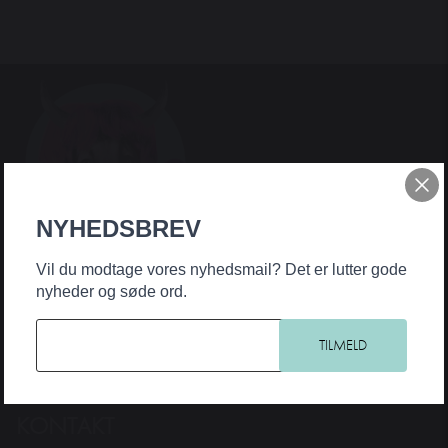
NYHEDSBREV
Teater Hund & Co. er Østerbros bydelsteater for børn og familier. Et
Vil du modtage vores nyhedsmail? Det er lutter gode
originalt, nyskabende og samfundsengageret teater, der har noget på
nyheder og søde ord.
hjerte for alle aldre. Intelligent, horisontudvidende og debatskabende
– og samtidig underholdende og med humoren som fane og
forløsende kraft.
KONTAKT